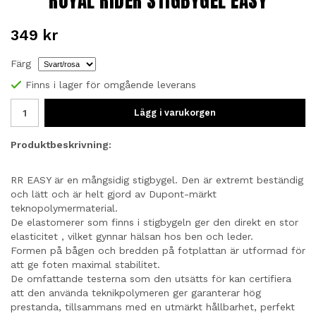
ROYAL RIDER STIGBYGEL EASY
349 kr
Färg
Finns i lager för omgående leverans
Lägg i varukorgen
Produktbeskrivning:
RR EASY är en mångsidig stigbygel. Den är extremt beständig
och lätt och är helt gjord av Dupont-märkt
teknopolymermaterial.
De elastomerer som finns i stigbygeln ger den direkt en stor
elasticitet , vilket gynnar hälsan hos ben och leder.
Formen på bågen och bredden på fotplattan är utformad för
att ge foten maximal stabilitet.
De omfattande testerna som den utsätts för kan certifiera
att den använda teknikpolymeren ger garanterar hög
prestanda, tillsammans med en utmärkt hållbarhet, perfekt