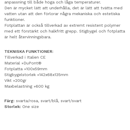
anpassning till både höga och låga temperaturer.
Den är mycket lätt att underhålla, det är lätt att tvätta med
vatten utan att den förlorar några mekaniska och estetiska
funktioner.
Fotplattan är också tillverkad av extremt resistent polymer
med ett förstärkt och halkfritt grepp. Stigbygel och fotplatta
är helt återvinningsbara.
TEKNISKA FUNKTIONER:
Tillverkad i Italien CE
Material »DuPont®
Fotplatta »100x59mm
Stigbygelstorlek »142x68x135mm
Vikt »200gr
Maxbelastning »600 kg
Färg:
svarta/rosa, svart/blå, svart/svart
Storlek:
One size