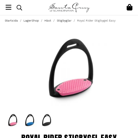
Startsida
/
LagerShop
/
Häst
/
Stigbyglar
/
Royal Rider Stigbygel Easy