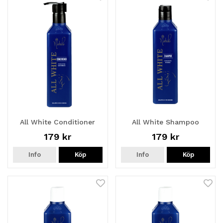
All White Conditioner
All White Shampoo
179 kr
179 kr
Info
Köp
Info
Köp