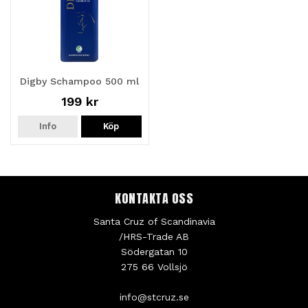
Digby Schampoo 500 ml
199 kr
Info
Köp
KONTAKTA OSS
Santa Cruz of Scandinavia
/HRS-Trade AB
Södergatan 10
275 66 Vollsjö
info@stcruz.se