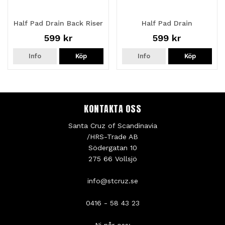
Half Pad Drain Back Riser
Half Pad Drain
599 kr
599 kr
Info
Köp
Info
Köp
KONTAKTA OSS
Santa Cruz of Scandinavia
/HRS-Trade AB
Södergatan 10
275 66 Vollsjö
info@stcruz.se
0416 - 58 43 23
Ni når oss: