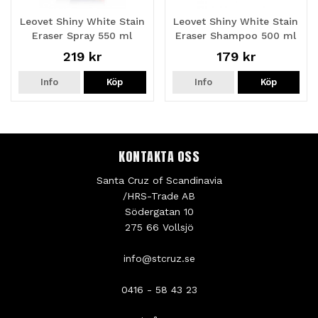
Leovet Shiny White Stain
Leovet Shiny White Stain
Eraser Spray 550 ml
Eraser Shampoo 500 ml
219 kr
179 kr
Info
Köp
Info
Köp
KONTAKTA OSS
Santa Cruz of Scandinavia
/HRS-Trade AB
Södergatan 10
275 66 Vollsjö
info@stcruz.se
0416 - 58 43 23