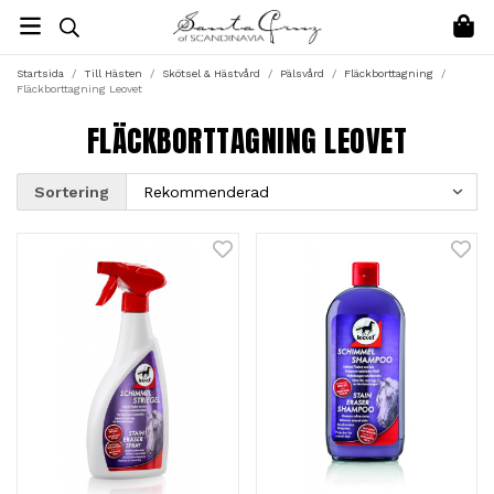
Startsida
/
Till Hästen
/
Skötsel & Hästvård
/
Pälsvård
/
Fläckborttagning
/
Fläckborttagning Leovet
FLÄCKBORTTAGNING LEOVET
Sortering