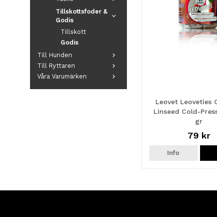
Tillskottsfoder &
Godis
Tillskott
Godis
Till Hunden
Till Ryttaren
Våra Varumärken
Leovet Leoveties 
Linseed Cold-Pres
gr
79 kr
Info