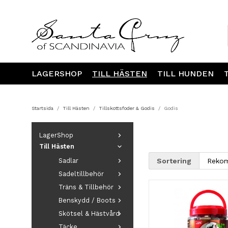
LAGERSHOP
TILL HÄSTEN
TILL HUNDEN
Startsida
/
Till Hästen
/
Tillskottsfoder & Godis
/
Godis
LagerShop
Till Hästen
Sadlar
Sortering
Sadeltillbehör
Träns & Tillbehör
Benskydd / Boots
Skötsel & Hästvård
Täcke