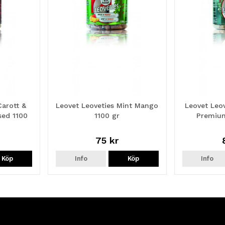
Carott &
Leovet Leoveties Mint Mango
Leovet Leov
sed 1100
1100 gr
Premium
75 kr
Köp
Info
Köp
Info