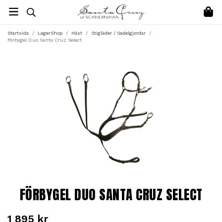
Startsida
/
LagerShop
/
Häst
/
Stigläder / Sadelgjordar
/
Förbygel Duo Santa Cruz Select
FÖRBYGEL DUO SANTA CRUZ SELECT
1 895 kr