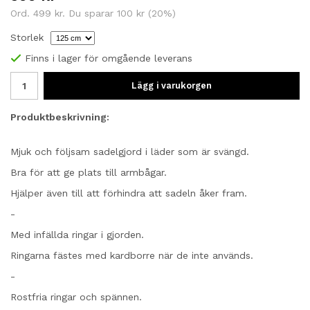
Ord.
499 kr
. Du sparar
100 kr
(
20
%)
Storlek
Finns i lager för omgående leverans
Lägg i varukorgen
Produktbeskrivning:
Mjuk och följsam sadelgjord i läder som är svängd.
Bra för att ge plats till armbågar.
Hjälper även till att förhindra att sadeln åker fram.
-
Med infällda ringar i gjorden.
Ringarna fästes med kardborre när de inte används.
-
Rostfria ringar och spännen.