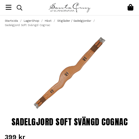
Startsida
/
LagerShop
/
Häst
/
Stigläder / Sadelgjordar
/
Sadelgjord Soft Svängd Cognac
SADELGJORD SOFT SVÄNGD COGNAC
399 kr