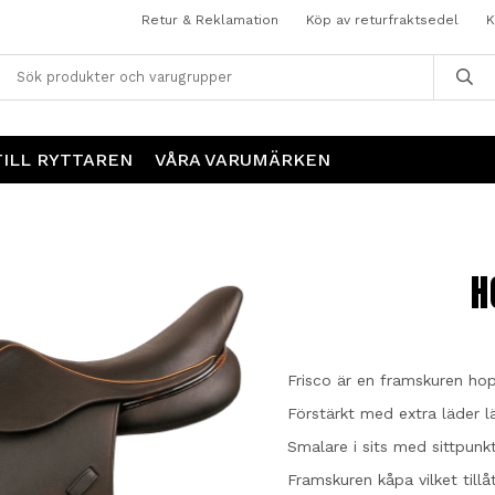
Retur & Reklamation
Köp av returfraktsedel
K
TILL RYTTAREN
VÅRA VARUMÄRKEN
H
Frisco är en framskuren hop
Förstärkt med extra läder l
Smalare i sits med sittpunk
Framskuren kåpa vilket tillå