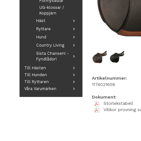
Ponnysadlar
UG-klossar /
Koppjärn
Häst
Ryttare
Hund
Country Living
Sista Chansen! -
Fyndlådor!
Till Hästen
Till Hunden
Artikelnummer:
Till Ryttaren
1174021656
Våra Varumärken
Dokument:
Storlekstabell
Villkor provning s