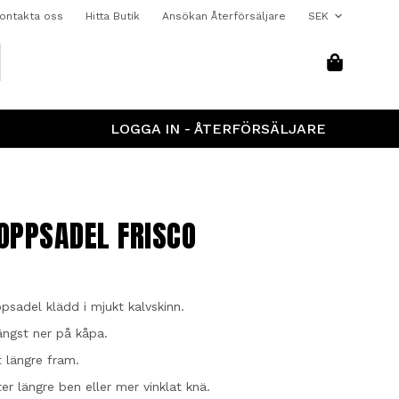
ontakta oss
Hitta Butik
Ansökan Återförsäljare
LOGGA IN - ÅTERFÖRSÄLJARE
OPPSADEL FRISCO
psadel klädd i mjukt kalvskinn.
ängst ner på kåpa.
t längre fram.
ter längre ben eller mer vinklat knä.