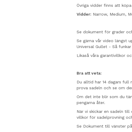
Övriga vidder finns att köpa
Vidder:
Narrow, Medium, Me
Se dokument för grader oc
Se gärna vår video längst u
Universal Gullet - Så funkar
Likaså våra garantivillkor o
Bra att veta:
Du alltid har 14 dagars full
prova sadeln och se om de
Om det inte blir som du tänk
pengarna åter.
När vi skickar en sadeln ti
villkor för sadelprovning oc
Se Dokument till vänster på