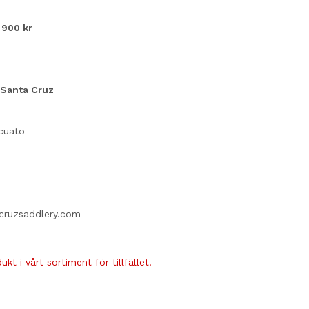
900 kr
 Santa Cruz
cuato
cruzsaddlery.com
kt i vårt sortiment för tillfället.