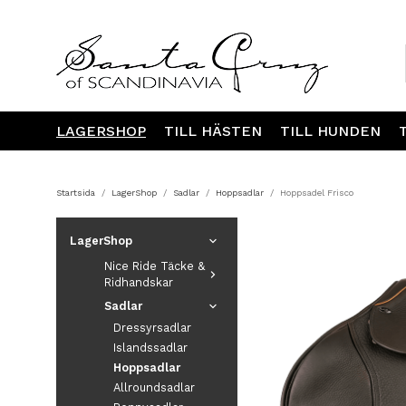
LAGERSHOP
TILL HÄSTEN
TILL HUNDEN
Startsida
/
LagerShop
/
Sadlar
/
Hoppsadlar
/
Hoppsadel Frisco
LagerShop
Nice Ride Täcke &
Ridhandskar
Sadlar
Dressyrsadlar
Islandssadlar
Hoppsadlar
Allroundsadlar