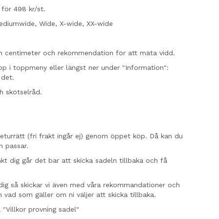
 för 498 kr/st.
diumwide, Wide, X-wide, XX-wide
h centimeter och rekommendation för att mäta vidd.
pp i toppmeny eller längst ner under "Information":
 det.
ch skötselråd.
 returrätt (fri frakt ingår ej) genom öppet köp. Då kan du
n passar.
t dig går det bar att skicka sadeln tillbaka och få
ll dig så skickar vi även med våra rekommandationer och
h vad som gäller om ni väljer att skicka tillbaka.
 "Villkor provning sadel"