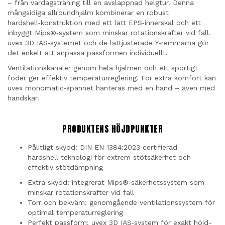
– från vardagsträning till en avslappnad helgtur. Denna
mångsidiga allroundhjälm kombinerar en robust
hardshell‑konstruktion med ett lätt EPS‑innerskal och ett
inbyggt Mips®‑system som minskar rotationskrafter vid fall.
uvex 3D IAS‑systemet och de lättjusterade Y‑remmarna gör
det enkelt att anpassa passformen individuellt.
Ventilationskanaler genom hela hjälmen och ett sportigt
foder ger effektiv temperaturreglering. För extra komfort kan
uvex monomatic‑spännet hanteras med en hand – även med
handskar.
PRODUKTENS HÖJDPUNKTER
Pålitligt skydd: DIN EN 1384:2023‑certifierad
hardshell‑teknologi för extrem stötsäkerhet och
effektiv stötdämpning
Extra skydd: integrerat Mips®‑säkerhetssystem som
minskar rotationskrafter vid fall
Torr och bekväm: genomgående ventilationssystem för
optimal temperaturreglering
Perfekt passform: uvex 3D IAS‑system för exakt höjd-