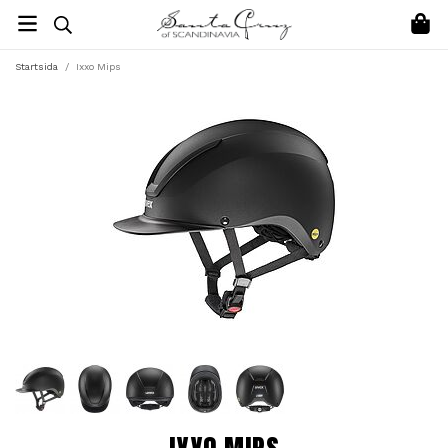
Startsida
/
Ixxo Mips