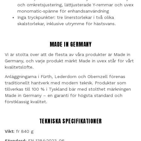
och omkretsjustering, lättjusterade Y‑remmar och uvex
monomatic‑spänne för enhandsanvändning
Inga tryckpunkter: tre linerstorlekar i två olika
skalstorlekar, inklusive utrymme för hästsvans.
MADE IN GERMANY
Vi är stolta över att de flesta av våra produkter är Made in
Germany, och varje produkt märkt Made in uvex står för vårt
kvalitetslöfte.
Anläggningarna i Fürth, Lederdorn och Obernzell förenas
traditionellt hantverk med modern teknik. Produkter som
tillverkas till 100 % i Tyskland bär med stolthet märkningen
Made in Germany – en garanti för högsta standard och
förstklassig kvalitet.
TEKNISKA SPECIFIKATIONER
Vikt:
fr 840 g
Standard:
EN 1384:2023-06