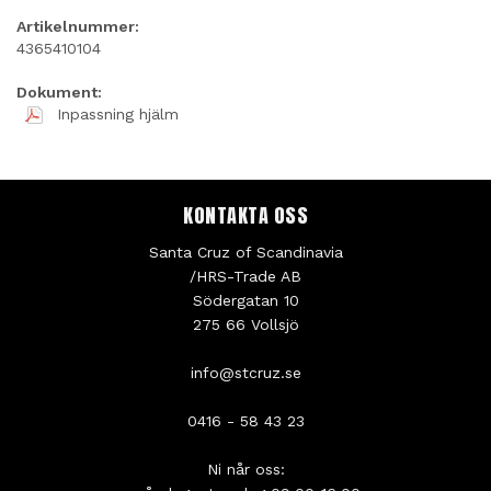
Artikelnummer:
4365410104
Dokument:
Inpassning hjälm
KONTAKTA OSS
Santa Cruz of Scandinavia
/HRS-Trade AB
Södergatan 10
275 66 Vollsjö
info@stcruz.se
0416 - 58 43 23
Ni når oss: