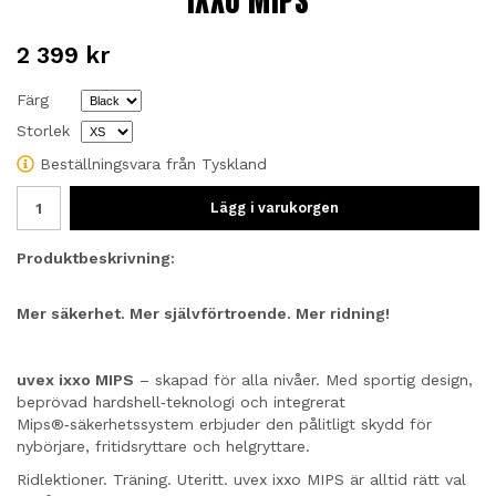
IXXO MIPS
2 399 kr
Färg
Storlek
Beställningsvara från Tyskland
Lägg i varukorgen
Produktbeskrivning:
Mer säkerhet. Mer självförtroende. Mer ridning!
uvex ixxo MIPS
– skapad för alla nivåer. Med sportig design,
beprövad hardshell‑teknologi och integrerat
Mips®‑säkerhetssystem erbjuder den pålitligt skydd för
nybörjare, fritidsryttare och helgryttare.
Ridlektioner. Träning. Uteritt. uvex ixxo MIPS är alltid rätt val