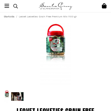
Startsida
/
Leovet Leoveties Grain Free Premium Mix 1100 gr