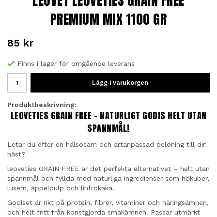
LEOVET LEOVETIES GRAIN FREE
PREMIUM MIX 1100 GR
85 kr
Finns i lager för omgående leverans
Lägg i varukorgen
Produktbeskrivning:
LEOVETIES GRAIN FREE – NATURLIGT GODIS HELT UTAN
SPANNMÅL!
Letar du efter en hälsosam och artanpassad belöning till din
häst?
leoveties GRAIN FREE är det perfekta alternativet – helt utan
spannmål och fyllda med naturliga ingredienser som hökuber,
lusern, äppelpulp och linfrökaka.
Godiset är rikt på protein, fibrer, vitaminer och näringsämnen,
och helt fritt från konstgjorda smakämnen. Passar utmärkt