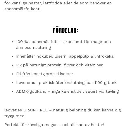
för känsliga hästar, lättfödda eller de som behöver en
spannmålsfri kost.
FÖRDELAR:
100 % spannmålsfritt – skonsamt för mage och
ämnesomsättning
Innehåller hökuber, lusern, äppelpulp & linfrökaka
Rik på naturligt protein, fibrer och vitaminer
Fri från konstgjorda tillsatser
Levereras i praktisk återförslutningsbar 1100 g burk
ADMR-godkänd – inga karenstider, säkert vid tävling
leoveties GRAIN FREE – naturlig belöning du kan känna dig
trygg med
Perfekt för känsliga magar – och älskad av hästar!