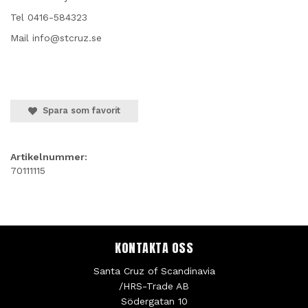
Tel 0416-584323
Mail info@stcruz.se
Spara som favorit
Artikelnummer:
70111115
KONTAKTA OSS
Santa Cruz of Scandinavia
/HRS-Trade AB
Södergatan 10