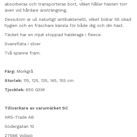
absorberas och transporteras bort, vilket håller hästen torr
även vid hårdare ansträngning.
Dessutom är ull naturligt antibakteriellt, vilket bidrar till ökad
hygien och en fräschare känsla för både dig och din häst.
Täcket har en mjuk stoppad halskrage i fleece.
Svansfläta i silver
Två spänne fram.
Färg:
Mörkgrå
Storlek:
115, 125, 135, 145, 155 cm
Tjocklek:
650 GSM
Tillverkare av varumärket SC
HRS-Trade AB
Södergatan 10
27566 Vollsjö