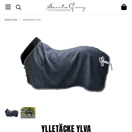
Startsida
/
Ylletäcke Ylva
YLLETÄCKE YLVA