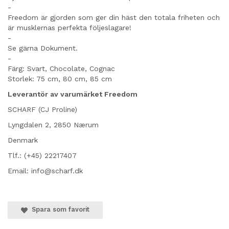
-
Freedom är gjorden som ger din häst den totala friheten och
är musklernas perfekta följeslagare!
-
Se gärna Dokument.
-
Färg: Svart, Chocolate, Cognac
Storlek: 75 cm, 80 cm, 85 cm
Leverantör av varumärket Freedom
SCHARF (CJ Proline)
Lyngdalen 2, 2850 Nærum
Denmark
Tlf.: (+45) 22217407
Email: info@scharf.dk
Spara som favorit