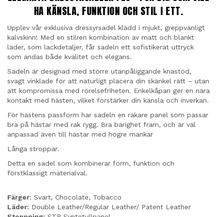
HA KÄNSLA, FUNKTION OCH STIL I ETT.
Upplev vår exklusiva dressyrsadel klädd i mjukt, greppvänligt
kalvskinn! Med en stilren kombination av matt och blankt
läder, som lackdetaljer, får sadeln ett sofistikerat uttryck
som andas både kvalitet och elegans.
Sadeln är designad med större utanpåliggande knästöd,
svagt vinklade för att naturligt placera din skänkel rätt – utan
att kompromissa med rörelsefriheten. Enkelkåpan ger en nära
kontakt med hästen, vilket förstärker din känsla och inverkan.
För hästens passform har sadeln en rakare panel som passar
bra på hästar med rak rygg. Bra bärighet fram, och är väl
anpassad även till hästar med högre mankar
Långa stroppar.
Detta en sadel som kombinerar form, funktion och
förstklassigt materialval.
Färger:
Svart, Chocolate, Tobacco
Läder:
Double Leather/Regular Leather/ Patent Leather
Stoppning:
STP Syntetullpanel