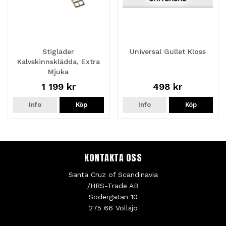
Stigläder
Universal Gullet Kloss
Kalvskinnsklädda, Extra
Mjuka
1 199 kr
498 kr
Info
Köp
Info
Köp
KONTAKTA OSS
Santa Cruz of Scandinavia
/HRS-Trade AB
Södergatan 10
275 66 Vollsjö