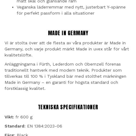
matt skal och glänsande ram
Veganska läderremmar med nytt, justerbart Y-spänne
för perfekt passform i alla situationer
MADE IN GERMANY
Vi är stolta över att de flesta av våra produkter är Made in
Germany, och varje produkt märkt Made in uvex står för vårt
kvalitetslöfte.
Anläggningarna i Fürth, Lederdorn och Obernzell förenas
traditionellt hantverk med modern teknik. Produkter som
tillverkas till 100 % i Tyskland bär med stolthet märkningen
Made in Germany – en garanti för högsta standard och
förstklassig kvalitet.
TEKNISKA SPECIFIKATIONER
Vikt:
fr 600 g
Standard:
EN 1384:2023-06
Färg:
Black