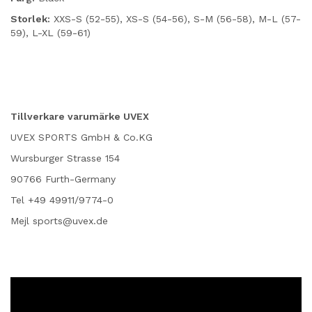
Storlek:
XXS-S (52-55), XS-S (54-56), S-M (56-58), M-L (57-
59), L-XL (59-61)
Tillverkare varumärke UVEX
UVEX SPORTS GmbH & Co.KG
Wursburger Strasse 154
90766 Furth-Germany
Tel +49 49911/9774-0
Mejl sports@uvex.de