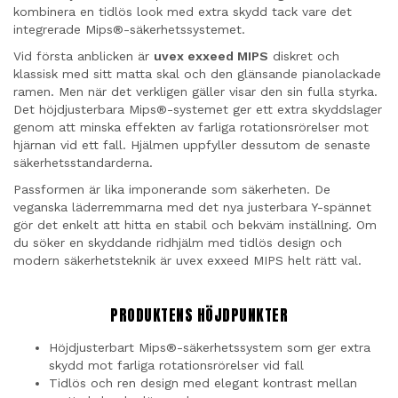
kombinera en tidlös look med extra skydd tack vare det
integrerade Mips®-säkerhetssystemet.
Vid första anblicken är
uvex exxeed MIPS
diskret och
klassisk med sitt matta skal och den glänsande pianolackade
ramen. Men när det verkligen gäller visar den sin fulla styrka.
Det höjdjusterbara Mips®-systemet ger ett extra skyddslager
genom att minska effekten av farliga rotationsrörelser mot
hjärnan vid ett fall. Hjälmen uppfyller dessutom de senaste
säkerhetsstandarderna.
Passformen är lika imponerande som säkerheten. De
veganska läderremmarna med det nya justerbara Y-spännet
gör det enkelt att hitta en stabil och bekväm inställning. Om
du söker en skyddande ridhjälm med tidlös design och
modern säkerhetsteknik är uvex exxeed MIPS helt rätt val.
PRODUKTENS HÖJDPUNKTER
Höjdjusterbart Mips®-säkerhetssystem som ger extra
skydd mot farliga rotationsrörelser vid fall
Tidlös och ren design med elegant kontrast mellan