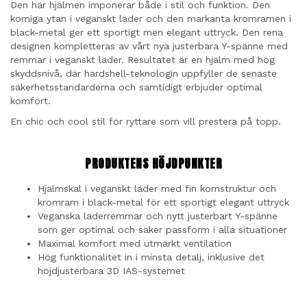
Den här hjälmen imponerar både i stil och funktion. Den
korniga ytan i veganskt läder och den markanta kromramen i
black-metal ger ett sportigt men elegant uttryck. Den rena
designen kompletteras av vårt nya justerbara Y-spänne med
remmar i veganskt läder. Resultatet är en hjälm med hög
skyddsnivå, där hardshell-teknologin uppfyller de senaste
säkerhetsstandarderna och samtidigt erbjuder optimal
komfort.
En chic och cool stil för ryttare som vill prestera på topp.
PRODUKTENS HÖJDPUNKTER
Hjälmskal i veganskt läder med fin kornstruktur och
kromram i black-metal för ett sportigt elegant uttryck
Veganska läderremmar och nytt justerbart Y-spänne
som ger optimal och säker passform i alla situationer
Maximal komfort med utmärkt ventilation
Hög funktionalitet in i minsta detalj, inklusive det
höjdjusterbara 3D IAS-systemet