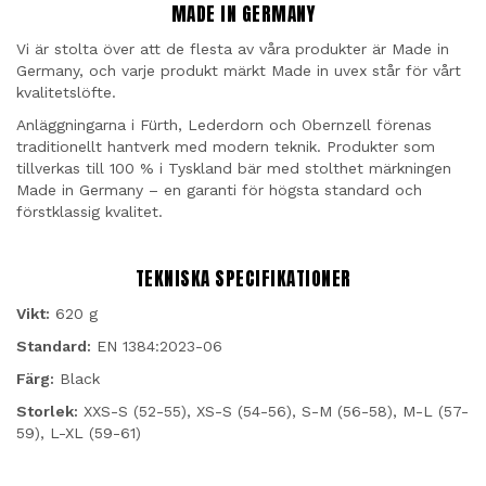
MADE IN GERMANY
Vi är stolta över att de flesta av våra produkter är Made in
Germany, och varje produkt märkt Made in uvex står för vårt
kvalitetslöfte.
Anläggningarna i Fürth, Lederdorn och Obernzell förenas
traditionellt hantverk med modern teknik. Produkter som
tillverkas till 100 % i Tyskland bär med stolthet märkningen
Made in Germany – en garanti för högsta standard och
förstklassig kvalitet.
TEKNISKA SPECIFIKATIONER
Vikt:
620 g
Standard:
EN 1384:2023-06
Färg:
Black
Storlek:
XXS-S (52-55), XS-S (54-56), S-M (56-58), M-L (57-
59), L-XL (59-61)