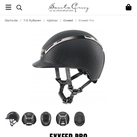
Startsida
/
Till Ryttaren
/
Hjälmar
/
Exxeed
/
Exxeed Pro