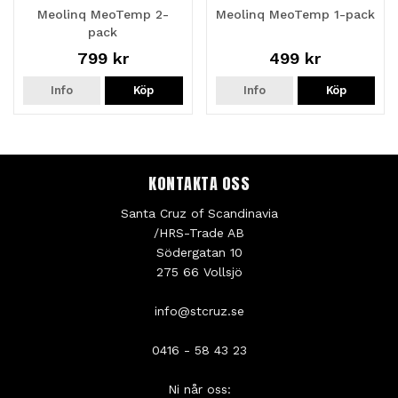
Meolinq MeoTemp 2-
Meolinq MeoTemp 1-pack
pack
799 kr
499 kr
Info
Köp
Info
Köp
KONTAKTA OSS
Santa Cruz of Scandinavia
/HRS-Trade AB
Södergatan 10
275 66 Vollsjö
info@stcruz.se
0416 - 58 43 23
Ni når oss: