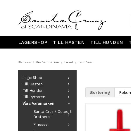
LAGERSHOP
TILL HÄSTEN
TILL HUNDEN
Startsida
/
Våra Varumärken
/
Leovet
/
Hoof Care
LagerShop
Till Hästen
Till Hunden
Sortering
Till Ryttaren
Våra Varumärken
Santa Cruz / Colbert
Brothers
Finesse