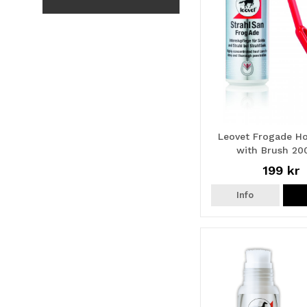
Leovet Frogade H
with Brush 20
199 kr
Info