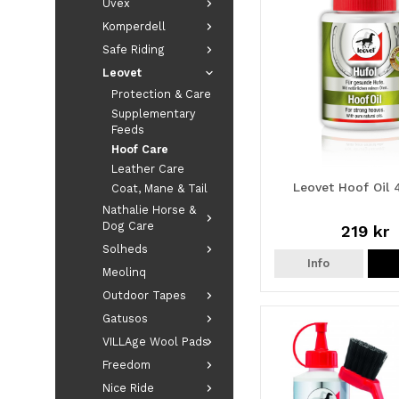
Uvex
Komperdell
Safe Riding
Leovet
Protection & Care
Supplementary
Feeds
Hoof Care
Leather Care
Leovet Hoof Oil 
Coat, Mane & Tail
Nathalie Horse &
Dog Care
219 kr
Solheds
Info
Meolinq
Outdoor Tapes
Gatusos
VILLAge Wool Pads
Freedom
Nice Ride