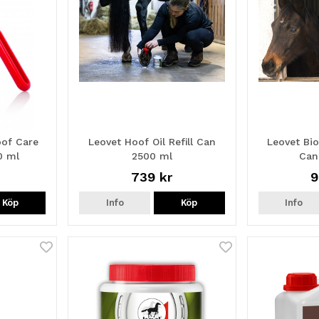
oof Care
Leovet Hoof Oil Refill Can
Leovet Bio
0 ml
2500 ml
Can
739 kr
9
Köp
Info
Köp
Info