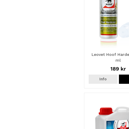
Leovet Hoof Hard
ml
189 kr
Info