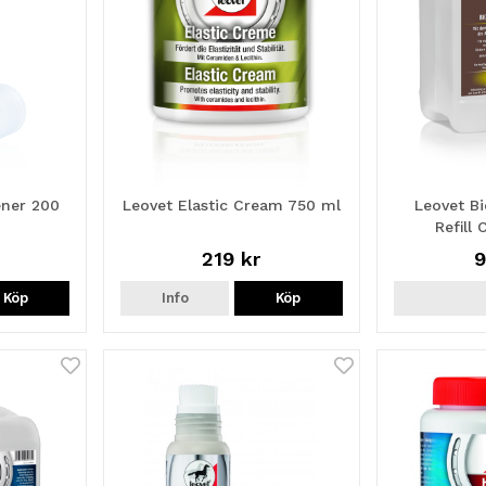
ener 200
Leovet Elastic Cream 750 ml
Leovet Bi
Refill
219 kr
9
Köp
Info
Köp