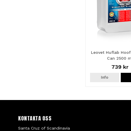
Leovet Huflab Hoof O
Can 2500 m
739 kr
Info
KONTAKTA OSS
Santa Cruz of Scandinavia