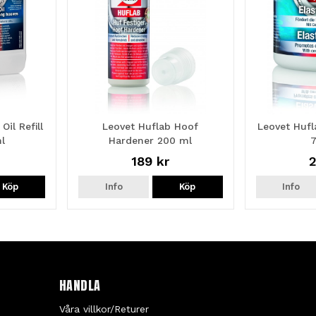
il Refill
Leovet Huflab Hoof
Leovet Hufl
l
Hardener 200 ml
189 kr
2
Köp
Info
Köp
Info
HANDLA
Våra villkor/Returer