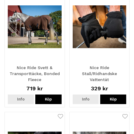
Nice Ride Svett &
Nice Ride
Transporttäcke, Bonded
Stall/Ridhandske
Fleece
Vattentät
719 kr
329 kr
Info
Köp
Info
Köp