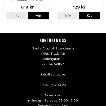
819 kr
729 kr
Info
Köp
Info
Köp
KONTAKTA OSS
Santa Cruz of Scandinavia
/HRS-Trade AB
Södergatan 10
275 66 Vollsjö
info@stcruz.se
0416 - 58 43 23
Ni når oss:
måndag - torsdag 09.00-16.00
fredag 09.00-13.00